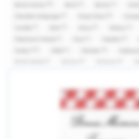
(30)
(5)
(1)
Bonne maman
Bool's
Bounty
Car
(5)
(8)
Chevaliers d'Argouges
Chupa Chup's
Compa
(7)
(2)
(2)
(1)
Cruzilles
Daim
Doucy
Dubaco
(5)
(1)
(3)
Fisherman's Friends
Fizzy
Freedent
(127)
(1)
(12)
Haribo
Hibiki
Hitschler
Hollywo
(1)
(1)
(1)
Kit Kat,Nestle
Komasa
Koriyama
K
(1)
(16)
(2)
(
Lion
Loc Maria
Look o Look
Lutti
(39)
(6)
(5)
Maison Pécou
Malabar
Mars
Ment
(2)
(6)
(7)
(2)
Oréo
Patrelle
Pez
Picttolin
(4)
(1)
(5)
(
Ruinart
Sakurao
Silvarem
Smarties
(1)
(4)
(9)
Tabby
Taittinger
Têtes Brulées
Tob
(67)
(23)
(2)
(1)
Valrhona
Venchi
Verquin
Vichy