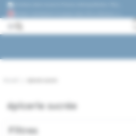
Panneau de gestion des cookies
Livraison dans toute la France métropolitaine ! Plus
de 1500 références !
Acheter maintenant et payez dans 30 ou 60 jours, ou
en 3 versements !
Accueil
épicerie sucrée
épicerie sucrée
Filtres