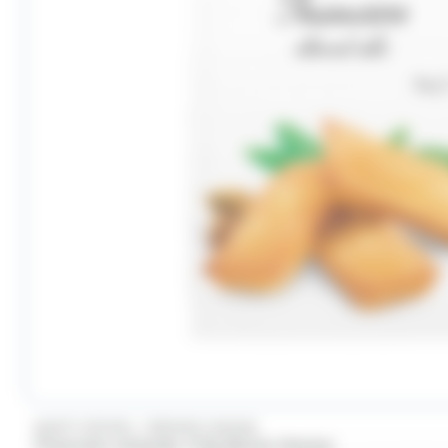
/
SAINT MICHEL
BONNE MAMAN
Financiers Amande 175g Bonne Maman