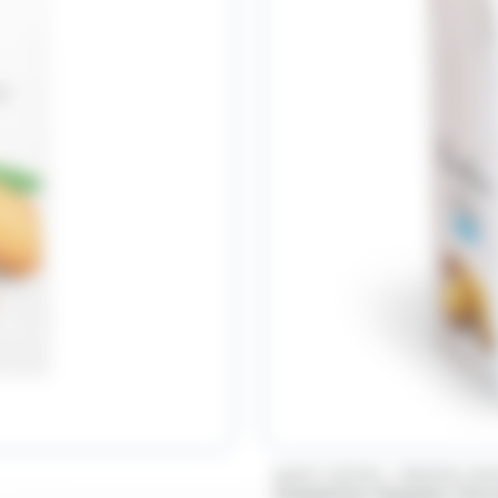
/
SAINT MICHEL
BONNE MA
Madeleines Nappées Choc