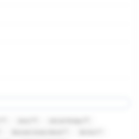
(13)
(16)
(8)
Amos
Anis de Flavigny
(1)
(1)
Bazooka Candy's Brand
Be Nuts