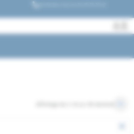
Contactez nous au 01.45.79.79.42
Fermer
Rechercher
des
produits
Affichage de 1–16 sur 28 résultats