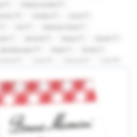
(2)
(9)
oi
Chabert et Guillot
(10)
(8)
(2)
te D'or
Coufidou
Crunch
(4)
(27)
(1)
Fini
Fisherman Friend
(1)
(5)
(6)
(21)
nola
Gumuche
Guyaux
Hamlet
(16)
(2)
(2)
Jules Destrooper
Kinder
Kit Kat
(2)
(2)
(1)
(20)
i Chante
Lanvin
Lilamand
Lindt
2)
(6)
(1)
Maison Gavottes
Maison PECOU
(1)
(3)
(5)
(1)
net
Mr.Freeze
Nestle
Nuts
(1)
(9)
(3)
(21)
Pop
Revillon
RICOLA
Roy René
(1)
(1)
(2)
(1)
Stoptou
Suchards
Suntory
(15)
(1)
(1)
(14)
rolli
Twix
Tyrells
Tyrrells
)
(1)
(1)
(8)
Yamazakura
Yushan
Zed Candy