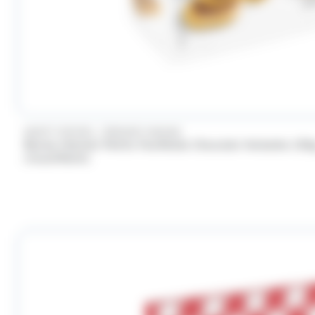
/
SAINT MICHEL
BONNE MAMAN
Bonne Maman Petits Feuilletés Chocolat Noisette 250g 
croustillants