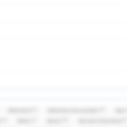
(3)
(19)
Allobonbons
Allobonbons Gourmandise
Alpro
(4)
(1)
(19)
(2)
er
Balisto
Baudry
Bazooka Candy Brand