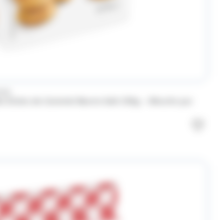
MAN
 Éclats de Caramel Beurre Salé 250g – Biscuits pur