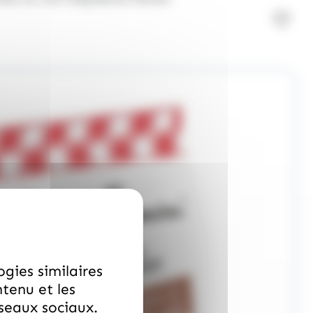
ogies similaires
ntenu et les
éseaux sociaux.