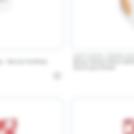
/
SAINT MICHEL
BONNE MA
– Biscuits feuilletés
Bonne Maman Petits Sablés
beurre gourmands