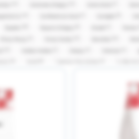
(13)
(14)
(7)
ambar
Caramels d'Isigny
Carte Noire
Cem
(14)
(1)
(8)
gnie & Co
Confiserie du Nord
Corsiglia
Cô
(38)
(8)
(1)
Dupleix
Dupont d'Isigny
Evadé
Ferrero
(3)
(12)
(16)
Frizzy Pazzy
Funny Candy
Gavottes
Gra
(13)
(1)
(1)
(1)
od
Hubba Hubba
Hwayo
Intervan
(5)
(8)
(1)
rema
Kubli
L'Artisan Chocolatier
La Pie Qu
23)
(1)
(1)
(
M&M'S
M&M'S
Mademoiselle De Margaux
(5)
(7)
(1)
(4)
os
Mentos Gum
Michoko
Milka
Moi
(19)
(3)
(2)
Pierrot Gourmand
piks
Pralibel
Rainbow 
1)
(1)
(2)
(1)
Snickers
St Michel
Stimorol
Stoptou
(3)
(3)
(2)
(9)
lerone
Togouchi
Traou Mad
Trefin
T
(4)
(3)
(42)
(4
Vico
Vidal
Weiss
Whisky du monde