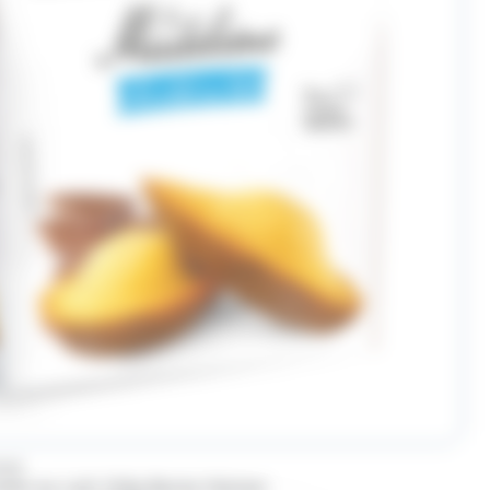
MAN
olat au Lait 210g Bonne Maman