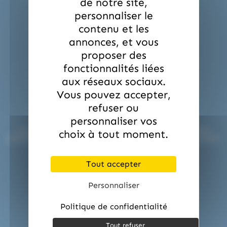
de notre site,
professionnels.
personnaliser le
contact@etsdupleix.com
/ 01.45.79.79.42
contenu et les
annonces, et vous
proposer des
fonctionnalités liées
aux réseaux sociaux.
Vous pouvez accepter,
Paiement en ligne sécurisé !
refuser ou
personnaliser vos
Le paiement en ligne sur etsdupleix.com est entièrement
choix à tout moment.
sécurisé grâce au protocole SSL et à nos partenaires bancaires
certifiés.
Tout accepter
Personnaliser
Politique de confidentialité
Tout refuser