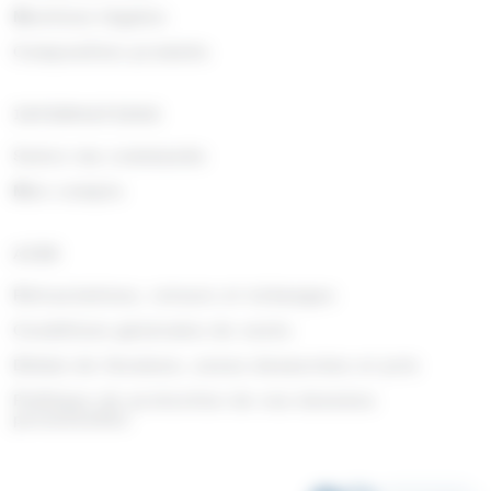
Mentions légales
Composition produits
INFORMATIONS
Suivre ma commande
Mon compte
AIDE
Rétractations, retours et échanges
Conditions générales de vente
Délais de livraison, zones desservies et prix
Politique de protection de vos données
personnelles