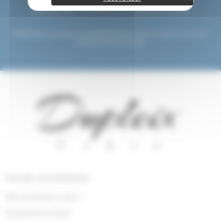
Commandez maintenant, payez plus tard !
Choisissez de payer immédiatement, dans 30 jours, ou en 3
versements sans frais.
NOTRE ENTREPRISE
Qui sommes nous !
Contactez-nous