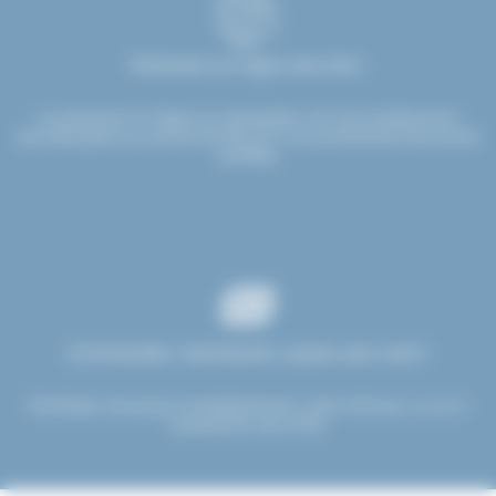
Paiement en ligne sécurisé !
Le paiement en ligne sur etsdupleix.com est entièrement
sécurisé grâce au protocole SSL et à nos partenaires bancaires
certifiés.
Commandez maintenant, payez plus tard !
Choisissez de payer immédiatement, dans 30 jours, ou en 3
versements sans frais.