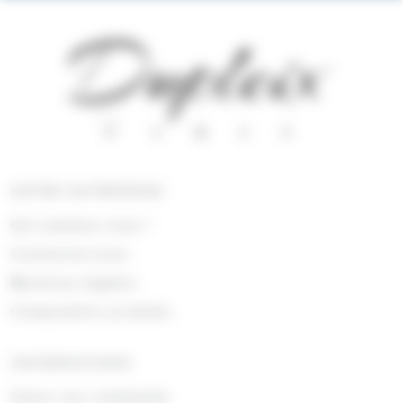
NOTRE ENTREPRISE
Qui sommes nous !
Contactez-nous
Mentions légales
Composition produits
INFORMATIONS
Suivre ma commande