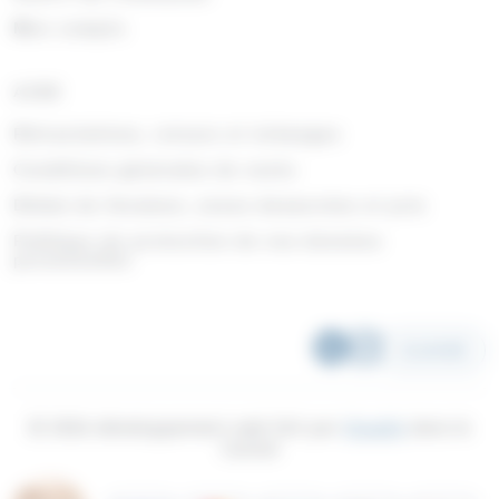
Mon compte
AIDE
Rétractations, retours et échanges
Conditions générales de vente
Délais de livraison, zones desservies et prix
Politique de protection de vos données
personnelles
SCANNER
© 2026 développement web fait par
Ocsalis
dans le
Cantal