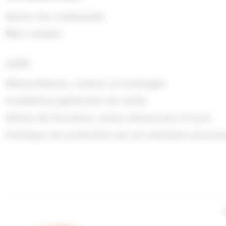
Suivre ma commande
Mon compte
AIDE
Rétractations, retours et échanges
Conditions générales de vente
Délais de livraison, zones desservies et prix
Politique de protection de vos données person