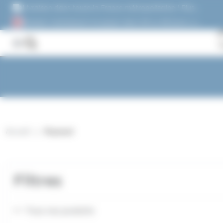
Panneau de gestion des cookies
Livraison dans toute la France métropolitaine ! Plus
de 1500 références !
Acheter maintenant et payez dans 30 ou 60 jours, ou
en 3 versements !
Accueil
Reynaud
Filtres
Tous nos produits