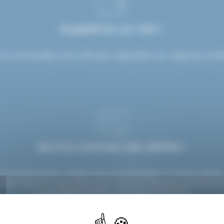
Expédition en 24H !
os commandes sous 24H pour répondre aux urgences profes
Service commerciale dédiée !
Un interlocuteur unique vous accompagne à chaque étape
seils, devis et réactivité pour tous vos besoins professionn
contact@etsdupleix.com
/ 01.45.79.79.42