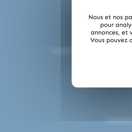
Nous et nos par
pour analys
annonces, et v
Vous pouvez a
Le paiement en ligne sur etsdupleix
Choisissez 