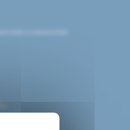
sionnelles ou événementielles.
.
els.