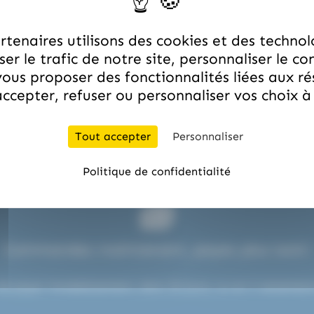
tenaires utilisons des cookies et des technol
er le trafic de notre site, personnaliser le co
ous proposer des fonctionnalités liées aux r
Paiement en ligne sécurisé !
ccepter, refuser ou personnaliser vos choix 
.com est entièrement sécurisé grâce au protocole SSL et à 
Tout accepter
Personnaliser
Politique de confidentialité
Commandez maintenant, payez plus tard !
de payer immédiatement, dans 30 jours, ou en 3 versements