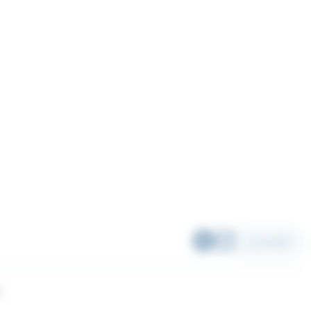
SCANNER
l