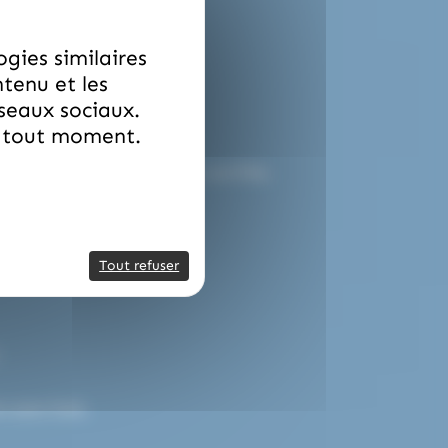
ogies similaires
ntenu et les
éseaux sociaux.
à tout moment.
nos partenaires bancaires certifiés.
Tout refuser
 sans frais.