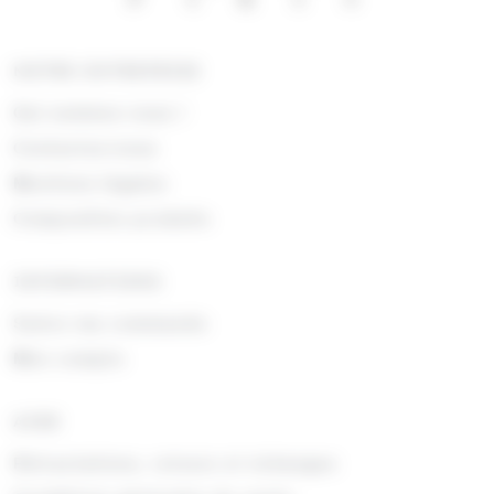
NOTRE ENTREPRISE
Qui sommes nous !
Contactez-nous
Mentions légales
Composition produits
INFORMATIONS
Suivre ma commande
Mon compte
AIDE
Rétractations, retours et échanges