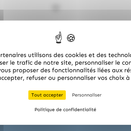
tenaires utilisons des cookies et des technol
er le trafic de notre site, personnaliser le co
ous proposer des fonctionnalités liées aux r
ccepter, refuser ou personnaliser vos choix 
Expédition en 24H !
Tout accepter
Personnaliser
os commandes sous 24H pour répondre aux urgences profes
Politique de confidentialité