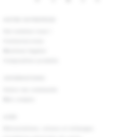
NOTRE ENTREPRISE
Qui sommes nous !
Contactez-nous
Mentions légales
Composition produits
INFORMATIONS
Suivre ma commande
Mon compte
AIDE
Rétractations, retours et échanges