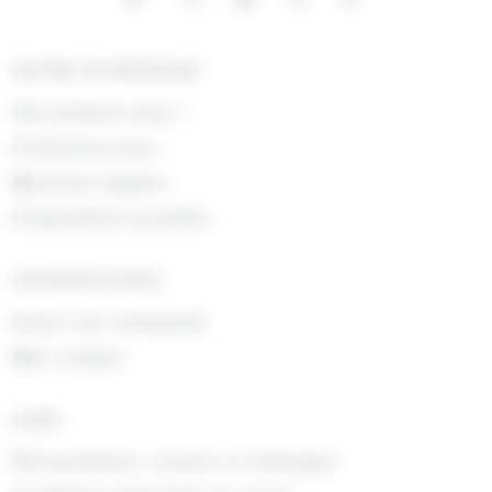
NOTRE ENTREPRISE
Qui sommes nous !
Contactez-nous
Mentions légales
Composition produits
INFORMATIONS
Suivre ma commande
Mon compte
AIDE
Rétractations, retours et échanges