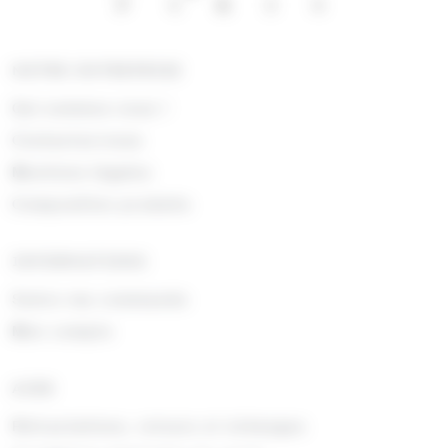
NOTRE ENTREPRISE
Qui sommes nous !
Contactez-nous
Mentions légales
Composition produits
INFORMATIONS
Suivre ma commande
Mon compte
AIDE
Rétractations, retours et échanges