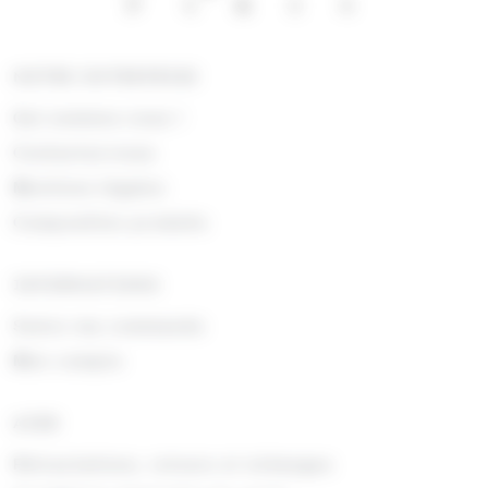
NOTRE ENTREPRISE
Qui sommes nous !
Contactez-nous
Mentions légales
Composition produits
INFORMATIONS
Suivre ma commande
Mon compte
AIDE
Rétractations, retours et échanges