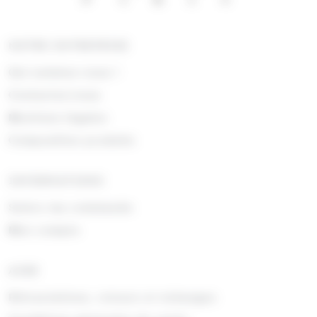
NOTRE ENTREPRISE
Qui sommes nous !
Contactez-nous
Mentions légales
Composition produits
INFORMATIONS
Suivre ma commande
Mon compte
AIDE
Rétractations, retours et échanges