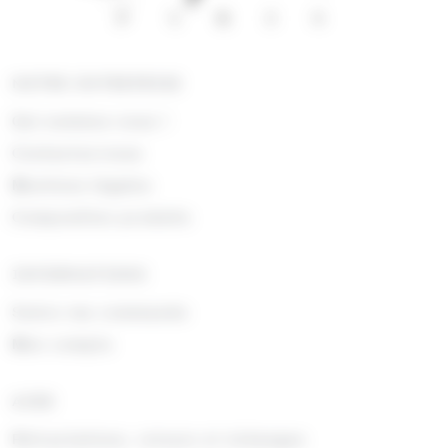
NOTRE ENTREPRISE
Qui sommes nous !
Contactez-nous
Mentions légales
Composition produits
INFORMATIONS
Suivre ma commande
Mon compte
AIDE
Rétractations, retours et échanges