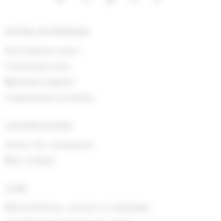
NOTRE ENTREPRISE
Qui sommes nous !
Contactez-nous
Mentions légales
Composition produits
INFORMATIONS
Suivre ma commande
Mon compte
AIDE
Rétractations, retours et échanges