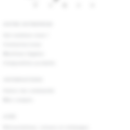
NOTRE ENTREPRISE
Qui sommes nous !
Contactez-nous
Mentions légales
Composition produits
INFORMATIONS
Suivre ma commande
Mon compte
AIDE
Rétractations, retours et échanges