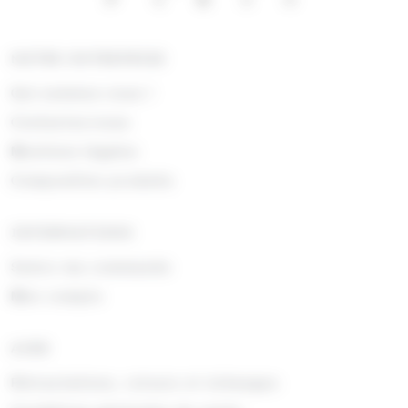
NOTRE ENTREPRISE
Qui sommes nous !
Contactez-nous
Mentions légales
Composition produits
INFORMATIONS
Suivre ma commande
Mon compte
AIDE
Rétractations, retours et échanges