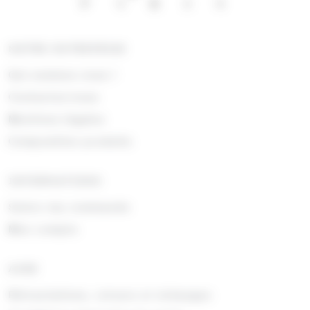
NOTRE ENTREPRISE
Qui sommes nous !
Contactez-nous
Mentions légales
Composition produits
INFORMATIONS
Suivre ma commande
Mon compte
AIDE
Rétractations, retours et échanges