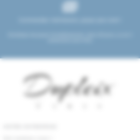
Commandez maintenant, payez plus tard !
Choisissez de payer immédiatement, dans 30 jours, ou en 3
versements sans frais.
NOTRE ENTREPRISE
Qui sommes nous !