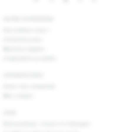
NOTRE ENTREPRISE
Qui sommes nous !
Contactez-nous
Mentions légales
Composition produits
INFORMATIONS
Suivre ma commande
Mon compte
AIDE
Rétractations, retours et échanges