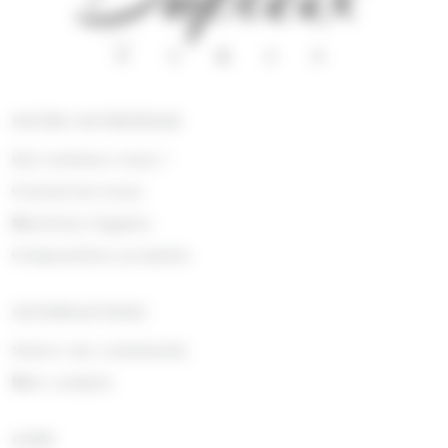
NOTRE ENTREPRISE
Qui sommes nous !
Contactez-nous
Mentions légales
Composition produits
INFORMATIONS
Suivre ma commande
Mon compte
AIDE