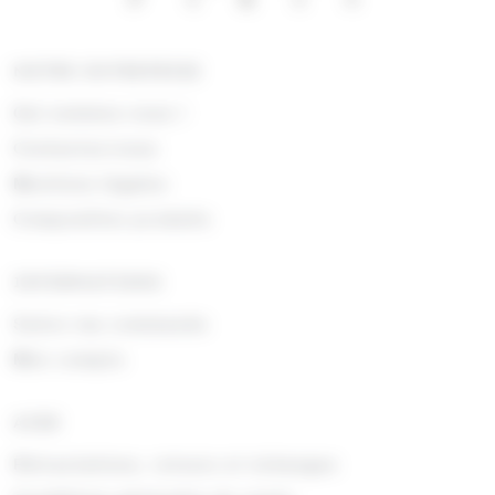
NOTRE ENTREPRISE
Qui sommes nous !
Contactez-nous
Mentions légales
Composition produits
INFORMATIONS
Suivre ma commande
Mon compte
AIDE
Rétractations, retours et échanges