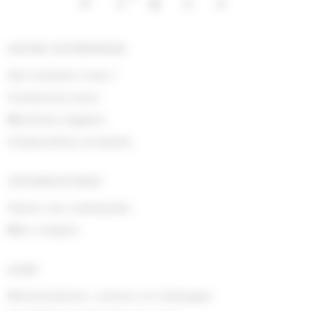
NOTRE ENTREPRISE
Qui sommes nous !
Contactez-nous
Mentions légales
Composition produits
INFORMATIONS
Suivre ma commande
Mon compte
AIDE
Rétractations, retours et échanges