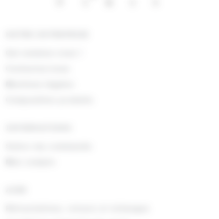
NOTRE ENTREPRISE
Qui sommes nous !
Contactez-nous
Mentions légales
Composition produits
INFORMATIONS
Suivre ma commande
Mon compte
AIDE
Rétractations, retours et échanges