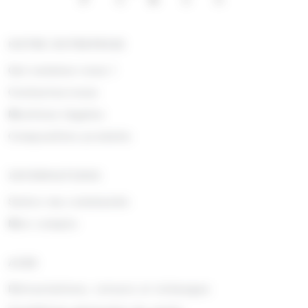
NOTRE ENTREPRISE
Qui sommes nous !
Contactez-nous
Mentions légales
Composition produits
INFORMATIONS
Suivre ma commande
Mon compte
AIDE
Rétractations, retours et échanges