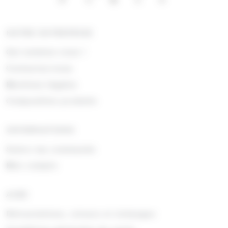
NOTRE ENTREPRISE
Qui sommes nous !
Contactez-nous
Mentions légales
Composition produits
INFORMATIONS
Suivre ma commande
Mon compte
AIDE
Rétractations, retours et échanges