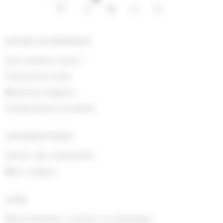
NOTRE ENTREPRISE
Qui sommes nous !
Contactez-nous
Mentions légales
Composition produits
INFORMATIONS
Suivre ma commande
Mon compte
AIDE
Rétractations, retours et échanges