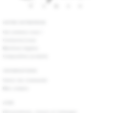
NOTRE ENTREPRISE
Qui sommes nous !
Contactez-nous
Mentions légales
Composition produits
INFORMATIONS
Suivre ma commande
Mon compte
AIDE
Rétractations, retours et échanges