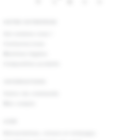
NOTRE ENTREPRISE
Qui sommes nous !
Contactez-nous
Mentions légales
Composition produits
INFORMATIONS
Suivre ma commande
Mon compte
AIDE
Rétractations, retours et échanges