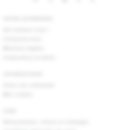
NOTRE ENTREPRISE
Qui sommes nous !
Contactez-nous
Mentions légales
Composition produits
INFORMATIONS
Suivre ma commande
Mon compte
AIDE
Rétractations, retours et échanges