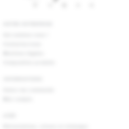
NOTRE ENTREPRISE
Qui sommes nous !
Contactez-nous
Mentions légales
Composition produits
INFORMATIONS
Suivre ma commande
Mon compte
AIDE
Rétractations, retours et échanges