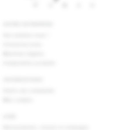
NOTRE ENTREPRISE
Qui sommes nous !
Contactez-nous
Mentions légales
Composition produits
INFORMATIONS
Suivre ma commande
Mon compte
AIDE
Rétractations, retours et échanges