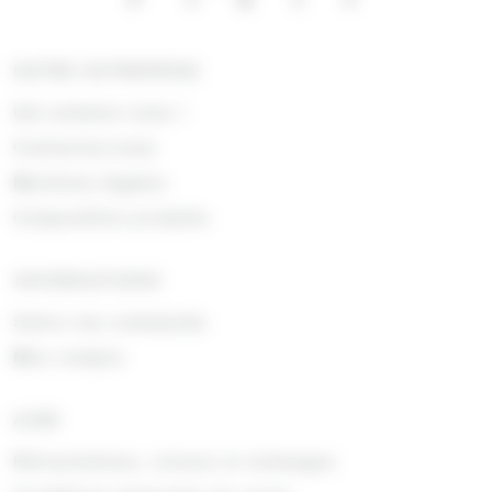
NOTRE ENTREPRISE
Qui sommes nous !
Contactez-nous
Mentions légales
Composition produits
INFORMATIONS
Suivre ma commande
Mon compte
AIDE
Rétractations, retours et échanges