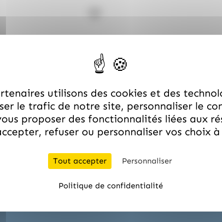
tenaires utilisons des cookies et des technol
er le trafic de notre site, personnaliser le co
ous proposer des fonctionnalités liées aux r
ccepter, refuser ou personnaliser vos choix 
Expédition en 24H !
Tout accepter
Personnaliser
os commandes sous 24H pour répondre aux urgences profes
Politique de confidentialité