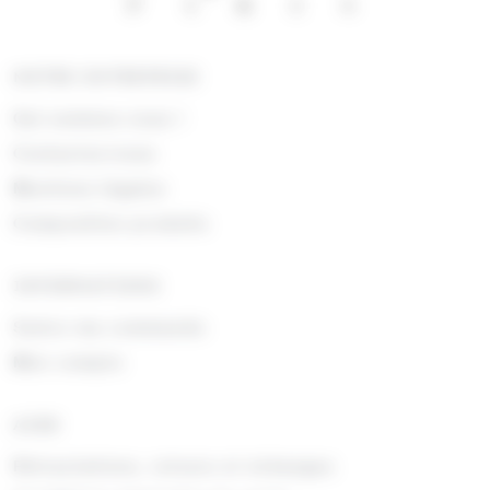
NOTRE ENTREPRISE
Qui sommes nous !
Contactez-nous
Mentions légales
Composition produits
INFORMATIONS
Suivre ma commande
Mon compte
AIDE
Rétractations, retours et échanges