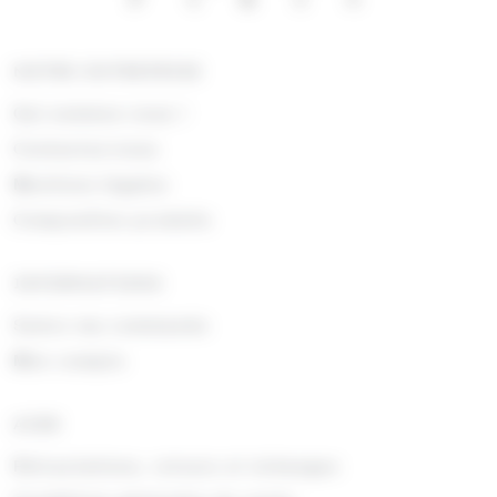
NOTRE ENTREPRISE
Qui sommes nous !
Contactez-nous
Mentions légales
Composition produits
INFORMATIONS
Suivre ma commande
Mon compte
AIDE
Rétractations, retours et échanges