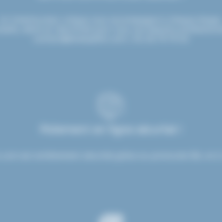
Un interlocuteur unique vous accompagne à chaque étape
seils, devis et réactivité pour tous vos besoins professionn
contact@etsdupleix.com
/ 01.45.79.79.42
Paiement en ligne sécurisé !
.com est entièrement sécurisé grâce au protocole SSL et à 