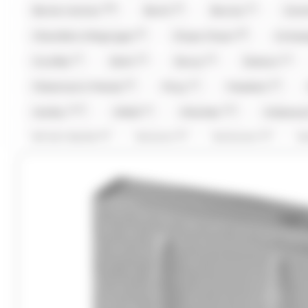
(30)
(5)
(1)
Bonne maman
Bool's
Bounty
Car
(5)
(8)
Chevaliers d'Argouges
Chupa Chup's
Compa
(7)
(2)
(2)
(1)
Cruzilles
Daim
Doucy
Dubaco
(5)
(1)
(3)
Fisherman's Friends
Fizzy
Freedent
(127)
(1)
(12)
Haribo
Hibiki
Hitschler
Hollywo
(1)
(1)
(1)
Kit Kat,Nestle
Komasa
Koriyama
K
(1)
(16)
(2)
(
Lion
Loc Maria
Look o Look
Lutti
(39)
(6)
(5)
Maison Pécou
Malabar
Mars
Ment
(2)
(6)
(7)
(2)
Oréo
Patrelle
Pez
Picttolin
(4)
(1)
(5)
(
Ruinart
Sakurao
Silvarem
Smarties
(1)
(4)
(9)
Tabby
Taittinger
Têtes Brulées
Tob
(67)
(23)
(2)
(1)
Valrhona
Venchi
Verquin
Vichy