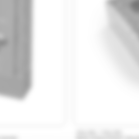
/
PRALIBEL
PRALIBEL
g Hamlet
Boîte d'assortiment chocol