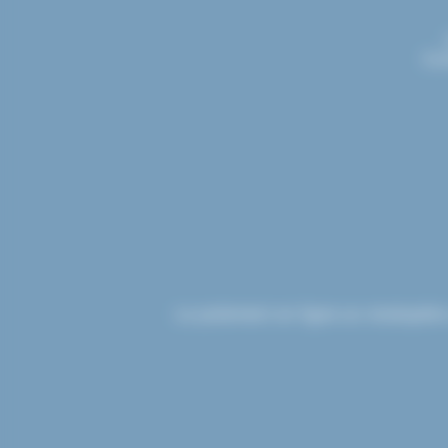
Con
Le paiement en ligne sur etsdupleix