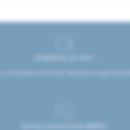
Expédition en 24H !
os commandes sous 24H pour répondre aux urgences profes
Service commerciale dédiée !