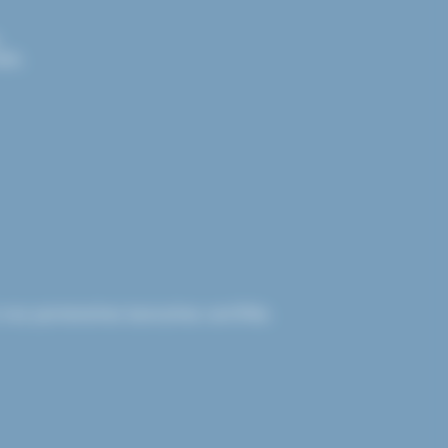
.
els.
nos partenaires bancaires certifiés.