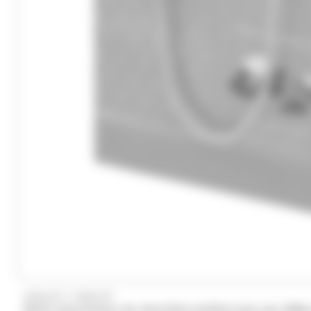
/
HAMLET
HAMLET
Boîte assortiment de chocolats praliné avec sac 200