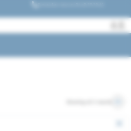
Contactez nous au 01.45.79.79.42
Fermer
Rechercher
des
produits
Showing all 3 results