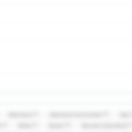
(3)
(19)
Allobonbons
Allobonbons Gourmandise
Alpro
(4)
(1)
(19)
(2)
er
Balisto
Baudry
Bazooka Candy Brand