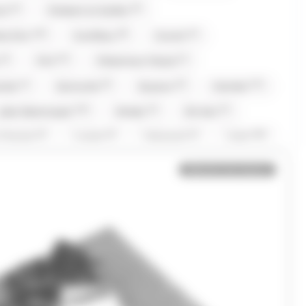
(2)
(9)
oi
Chabert et Guillot
(10)
(8)
(2)
te D'or
Coufidou
Crunch
(4)
(27)
(1)
Fini
Fisherman Friend
(1)
(5)
(6)
(21)
nola
Gumuche
Guyaux
Hamlet
(16)
(2)
(2)
Jules Destrooper
Kinder
Kit Kat
(2)
(2)
(1)
(20)
i Chante
Lanvin
Lilamand
Lindt
2)
(6)
(1)
Maison Gavottes
Maison PECOU
Bientôt de retour
(1)
(3)
(5)
(1)
net
Mr.Freeze
Nestle
Nuts
(1)
(9)
(3)
(21)
Pop
Revillon
RICOLA
Roy René
(1)
(1)
(2)
(1)
Stoptou
Suchards
Suntory
(15)
(1)
(1)
(14)
rolli
Twix
Tyrells
Tyrrells
)
(1)
(1)
(8)
Yamazakura
Yushan
Zed Candy