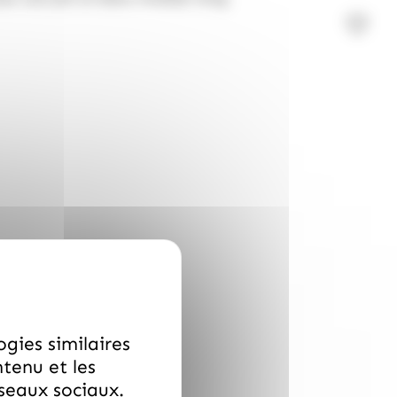
ogies similaires
ntenu et les
éseaux sociaux.