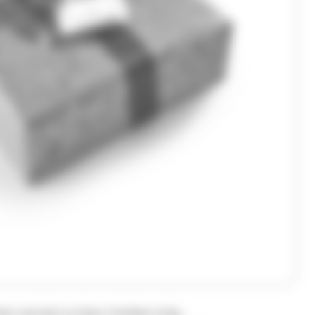
at noir,lait et blanc Pralibel 415g