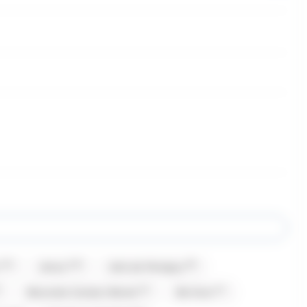
(13)
(16)
(8)
Amos
Anis de Flavigny
(1)
(1)
Bazooka Candy's Brand
Be Nuts