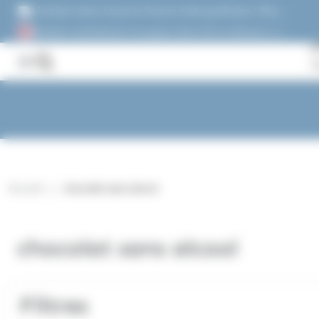
Panneau de gestion des cookies
Livraison dans toute la France métropolitaine ! Plus
de 1500 références !
Acheter maintenant et payez dans 30 ou 60 jours, ou
en 3 versements !
Accueil
chocolat sans alcool
chocolat sans alcool
Filtres