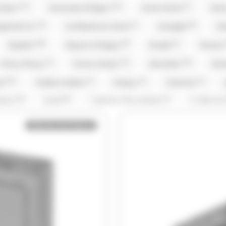
(13)
(14)
(7)
ambar
Caramels d'Isigny
Carte Noire
Cem
(14)
(1)
(8)
gnie & Co
Confiserie du Nord
Corsiglia
Cô
(38)
(8)
(1)
Dupleix
Dupont d'Isigny
Evadé
Ferrero
(3)
(12)
(16)
Frizzy Pazzy
Funny Candy
Gavottes
Gra
(13)
(1)
(1)
(1)
od
Hubba Hubba
Hwayo
Intervan
(5)
(8)
(1)
rema
Kubli
L'Artisan Chocolatier
La Pie Qu
23)
(1)
(1)
(
M&M'S
M&M'S
Mademoiselle De Margaux
Bientôt de retour
(5)
(7)
(1)
(4)
os
Mentos Gum
Michoko
Milka
Moi
(19)
(3)
(2)
Pierrot Gourmand
piks
Pralibel
Rainbow 
1)
(1)
(2)
(1)
Snickers
St Michel
Stimorol
Stoptou
(3)
(3)
(2)
(9)
lerone
Togouchi
Traou Mad
Trefin
T
(4)
(3)
(42)
(4
Vico
Vidal
Weiss
Whisky du monde