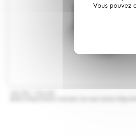
Vous pouvez a
/
PRALIBEL
PRALIBEL
Boîte d'assortiment chocolat mix sans alcool 195g Pra