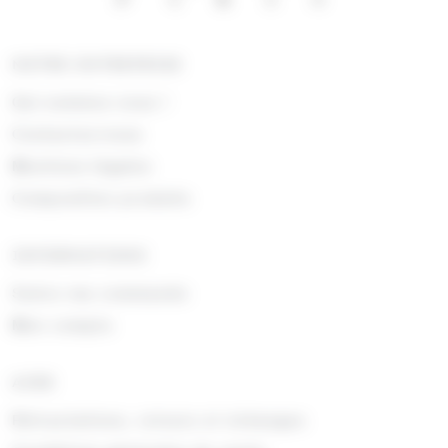
NOTRE ENTREPRISE
Qui sommes nous !
Contactez-nous
Mentions légales
Composition produits
INFORMATIONS
Suivre ma commande
Mon compte
AIDE
Rétractations, retours et échanges