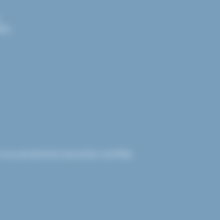
.
els.
nos partenaires bancaires certifiés.