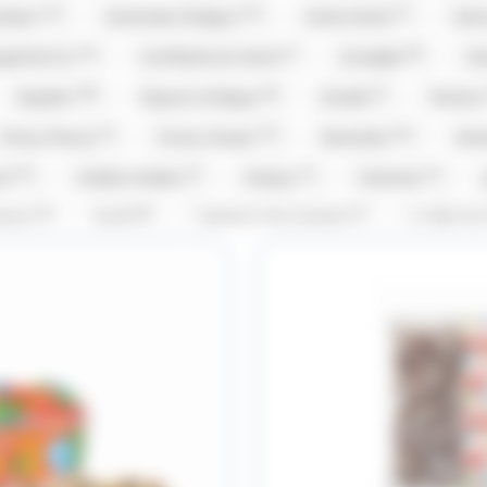
(13)
(14)
(7)
ambar
Caramels d'Isigny
Carte Noire
Cem
(14)
(1)
(8)
gnie & Co
Confiserie du Nord
Corsiglia
Cô
(38)
(8)
(1)
Dupleix
Dupont d'Isigny
Evadé
Ferrero
(3)
(12)
(16)
Frizzy Pazzy
Funny Candy
Gavottes
Gra
(13)
(1)
(1)
(1)
od
Hubba Hubba
Hwayo
Intervan
(5)
(8)
(1)
rema
Kubli
L'Artisan Chocolatier
La Pie Qu
23)
(1)
(1)
(
M&M'S
M&M'S
Mademoiselle De Margaux
(5)
(7)
(1)
(4)
os
Mentos Gum
Michoko
Milka
Moi
(19)
(3)
(2)
Pierrot Gourmand
piks
Pralibel
Rainbow 
1)
(1)
(2)
(1)
Snickers
St Michel
Stimorol
Stoptou
(3)
(3)
(2)
(9)
lerone
Togouchi
Traou Mad
Trefin
T
(4)
(3)
(42)
(4
Vico
Vidal
Weiss
Whisky du monde