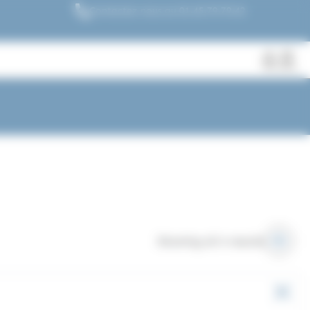
Contactez nous au 01.45.79.79.42
Fermer
Rechercher
des
produits
Showing all 4 results