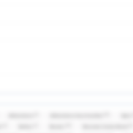
(3)
(19)
Allobonbons
Allobonbons Gourmandise
Alpro
(4)
(1)
(19)
(2)
er
Balisto
Baudry
Bazooka Candy Brand