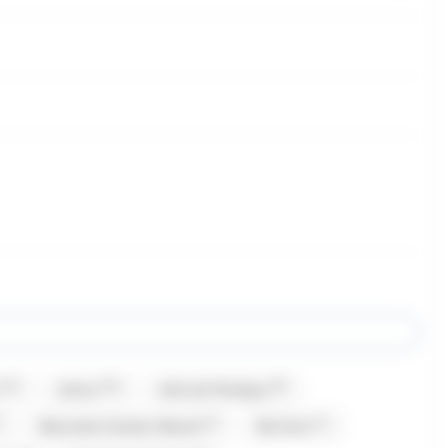
(13)
(16)
(8)
Amos
Anis de Flavigny
(1)
(1)
Bazooka Candy's Brand
Be Nuts