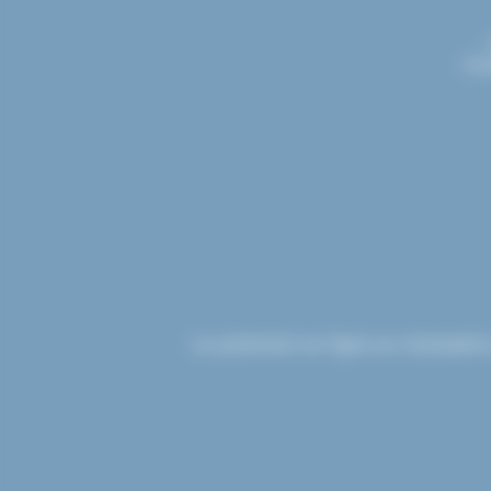
Con
Le paiement en ligne sur etsdupleix