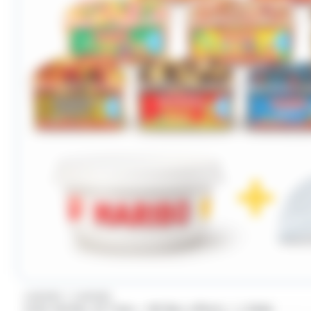
/
HARIBO
HARIBO
Colis Haribo 10 Tubo + 80 Box offerts + 1 Pelle