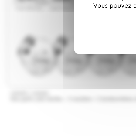
Vous pouvez a
/
HARIBO
HARIBO
Mon petit colis Haribo – 5 recettes + 5 bonbonnières 