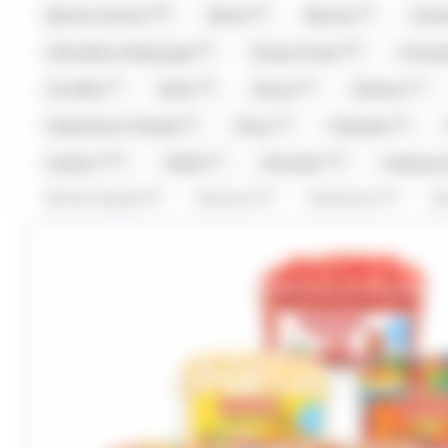
(30)
(5)
(1)
Bonne maman
Bool's
Bounty
Car
(5)
(8)
Chevaliers d'Argouges
Chupa Chup's
Compa
(7)
(2)
(2)
(1)
Cruzilles
Daim
Doucy
Dubaco
(5)
(1)
(3)
Fisherman's Friends
Fizzy
Freedent
(127)
(1)
(12)
Haribo
Hibiki
Hitschler
Hollywo
(1)
(1)
(1)
Kit Kat,Nestle
Komasa
Koriyama
K
(1)
(16)
(2)
(
Lion
Loc Maria
Look o Look
Lutti
(39)
(6)
(5)
Maison Pécou
Malabar
Mars
Ment
(2)
(6)
(7)
(2)
Oréo
Patrelle
Pez
Picttolin
(4)
(1)
(5)
(
Ruinart
Sakurao
Silvarem
Smarties
(1)
(4)
(9)
Tabby
Taittinger
Têtes Brulées
Tob
(67)
(23)
(2)
(1)
Valrhona
Venchi
Verquin
Vichy