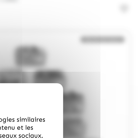
Bientôt de retour
ogies similaires
ntenu et les
éseaux sociaux.