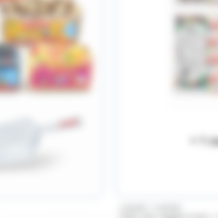
/
HARIBO
HARIBO
Colis vrac veggie 6 sacs + 