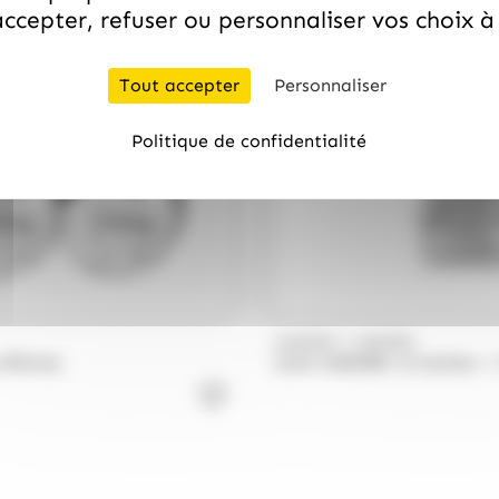
ccepter, refuser ou personnaliser vos choix 
Tout accepter
Personnaliser
Politique de confidentialité
/
HARIBO
HARIBO
offertes
Colis HARIBO 13 boites + 