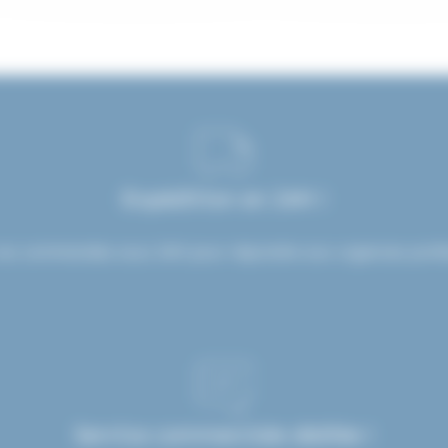
Expédition en 24H !
os commandes sous 24H pour répondre aux urgences profes
Service commerciale dédiée !