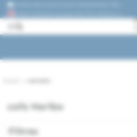
Panneau de gestion des cookies
Livraison dans toute la France métropolitaine ! Plus
de 1500 références !
Acheter maintenant et payez dans 30 ou 60 jours, ou
en 3 versements !
Accueil
colis Haribo
colis Haribo
Filtres