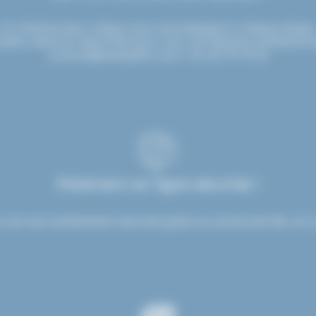
Un interlocuteur unique vous accompagne à chaque étape
seils, devis et réactivité pour tous vos besoins professionn
contact@etsdupleix.com
/ 01.45.79.79.42
Paiement en ligne sécurisé !
.com est entièrement sécurisé grâce au protocole SSL et à 