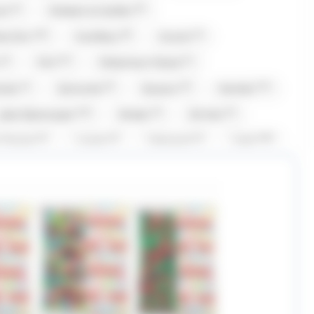
(2)
(9)
oi
Chabert et Guillot
(10)
(8)
(2)
te D'or
Coufidou
Crunch
(4)
(27)
(1)
Fini
Fisherman Friend
(1)
(5)
(6)
(21)
nola
Gumuche
Guyaux
Hamlet
(16)
(2)
(2)
Jules Destrooper
Kinder
Kit Kat
(2)
(2)
(1)
(20)
i Chante
Lanvin
Lilamand
Lindt
2)
(6)
(1)
Maison Gavottes
Maison PECOU
(1)
(3)
(5)
(1)
net
Mr.Freeze
Nestle
Nuts
(1)
(9)
(3)
(21)
Pop
Revillon
RICOLA
Roy René
(1)
(1)
(2)
(1)
Stoptou
Suchards
Suntory
(15)
(1)
(1)
(14)
rolli
Twix
Tyrells
Tyrrells
)
(1)
(1)
(8)
Yamazakura
Yushan
Zed Candy