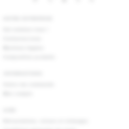
NOTRE ENTREPRISE
Qui sommes nous !
Contactez-nous
Mentions légales
Composition produits
INFORMATIONS
Suivre ma commande
Mon compte
AIDE
Rétractations, retours et échanges