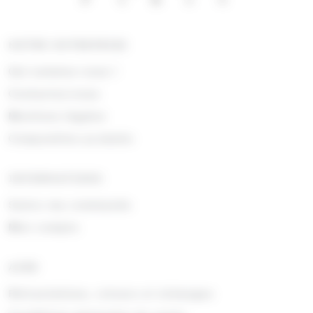
NOTRE ENTREPRISE
Qui sommes nous !
Contactez-nous
Mentions légales
Composition produits
INFORMATIONS
Suivre ma commande
Mon compte
AIDE
Rétractations, retours et échanges