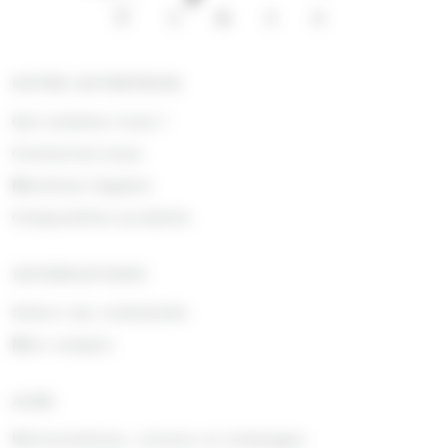
NOTRE ENTREPRISE
Qui sommes nous !
Contactez-nous
Mentions légales
Composition produits
INFORMATIONS
Suivre ma commande
Mon compte
AIDE
Rétractations, retours et échanges