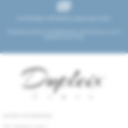
Commandez maintenant, payez plus tard !
Choisissez de payer immédiatement, dans 30 jours, ou en 3
versements sans frais.
NOTRE ENTREPRISE
Qui sommes nous !