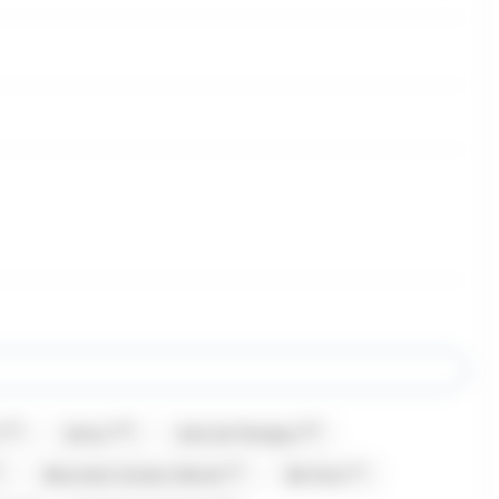
(13)
(16)
(8)
Amos
Anis de Flavigny
(1)
(1)
Bazooka Candy's Brand
Be Nuts