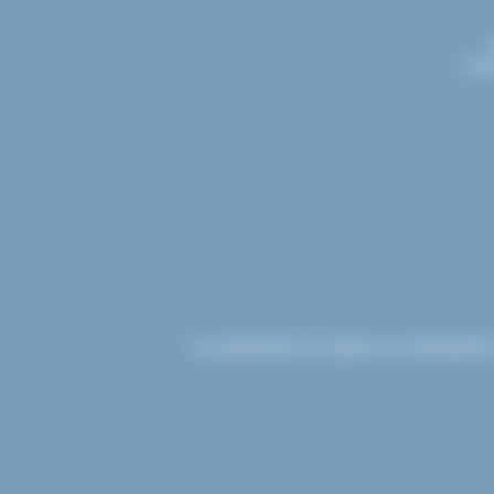
Con
Le paiement en ligne sur etsdupleix