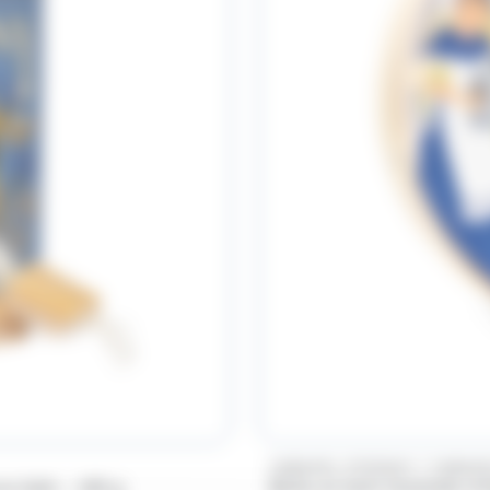
/
CARAMEL D'ISIGNY
CARAME
re Salé – 180 g
Boîte en bois Caramels d'I