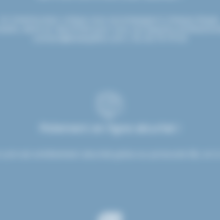
Un interlocuteur unique vous accompagne à chaque étape
seils, devis et réactivité pour tous vos besoins professionn
contact@etsdupleix.com
/ 01.45.79.79.42
Paiement en ligne sécurisé !
.com est entièrement sécurisé grâce au protocole SSL et à 