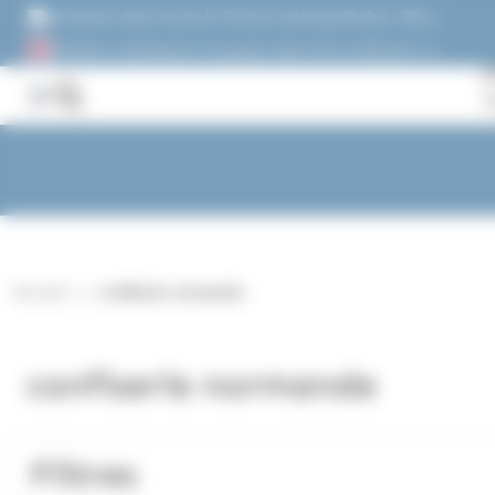
Panneau de gestion des cookies
Livraison dans toute la France métropolitaine ! Plus
de 1500 références !
Acheter maintenant et payez dans 30 ou 60 jours, ou
en 3 versements !
Accueil
confiserie normande
confiserie normande
Filtres