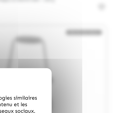
Bientôt de retour
ogies similaires
ntenu et les
éseaux sociaux.