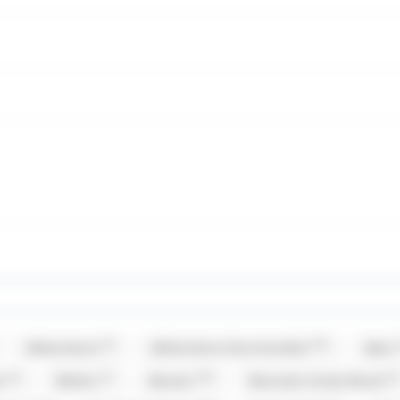
(3)
(19)
Allobonbons
Allobonbons Gourmandise
Alpro
(4)
(1)
(19)
(2)
er
Balisto
Baudry
Bazooka Candy Brand