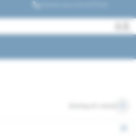
Contactez nous au 01.45.79.79.42
Fermer
Rechercher
des
produits
Showing all 4 results