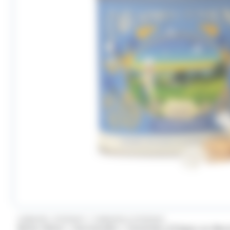
/
CARAMEL D'ISIGNY
CARAMELS D'ISIGNY
Boîte Métal « Normandie » Caramels d'Isigny au Beur