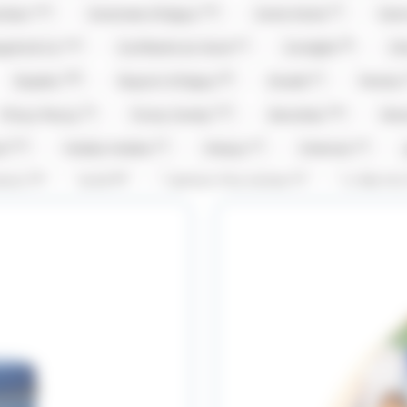
(13)
(14)
(7)
ambar
Caramels d'Isigny
Carte Noire
Cem
(14)
(1)
(8)
gnie & Co
Confiserie du Nord
Corsiglia
Cô
(38)
(8)
(1)
Dupleix
Dupont d'Isigny
Evadé
Ferrero
(3)
(12)
(16)
Frizzy Pazzy
Funny Candy
Gavottes
Gra
(13)
(1)
(1)
(1)
od
Hubba Hubba
Hwayo
Intervan
(5)
(8)
(1)
rema
Kubli
L'Artisan Chocolatier
La Pie Qu
23)
(1)
(1)
(
M&M'S
M&M'S
Mademoiselle De Margaux
(5)
(7)
(1)
(4)
os
Mentos Gum
Michoko
Milka
Moi
(19)
(3)
(2)
Pierrot Gourmand
piks
Pralibel
Rainbow 
1)
(1)
(2)
(1)
Snickers
St Michel
Stimorol
Stoptou
(3)
(3)
(2)
(9)
lerone
Togouchi
Traou Mad
Trefin
T
(4)
(3)
(42)
(4
Vico
Vidal
Weiss
Whisky du monde