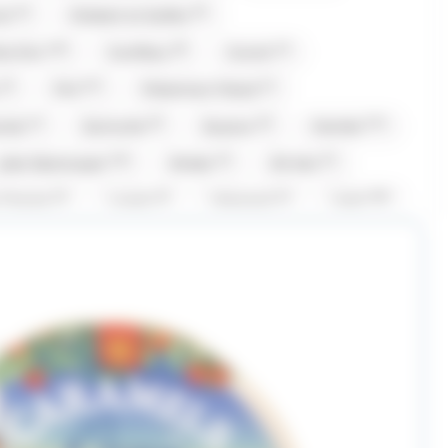
(2)
(9)
oi
Chabert et Guillot
(10)
(8)
(2)
te D'or
Coufidou
Crunch
(4)
(27)
(1)
Fini
Fisherman Friend
(1)
(5)
(6)
(21)
nola
Gumuche
Guyaux
Hamlet
(16)
(2)
(2)
Jules Destrooper
Kinder
Kit Kat
(2)
(2)
(1)
(20)
i Chante
Lanvin
Lilamand
Lindt
2)
(6)
(1)
Maison Gavottes
Maison PECOU
(1)
(3)
(5)
(1)
net
Mr.Freeze
Nestle
Nuts
(1)
(9)
(3)
(21)
Pop
Revillon
RICOLA
Roy René
(1)
(1)
(2)
(1)
Stoptou
Suchards
Suntory
(15)
(1)
(1)
(14)
rolli
Twix
Tyrells
Tyrrells
)
(1)
(1)
(8)
Yamazakura
Yushan
Zed Candy