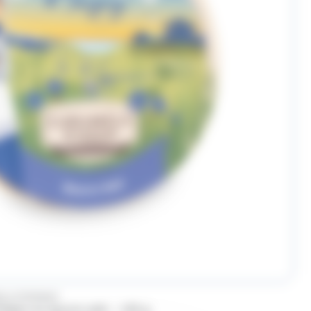
LS D'ISIGNY
signy au beurre salé – 150 g