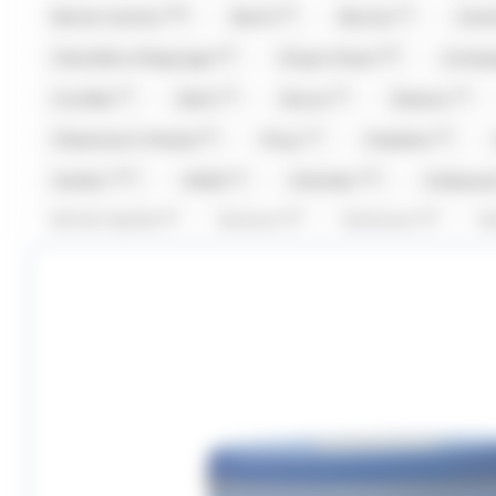
(30)
(5)
(1)
Bonne maman
Bool's
Bounty
Car
(5)
(8)
Chevaliers d'Argouges
Chupa Chup's
Compa
(7)
(2)
(2)
(1)
Cruzilles
Daim
Doucy
Dubaco
(5)
(1)
(3)
Fisherman's Friends
Fizzy
Freedent
(127)
(1)
(12)
Haribo
Hibiki
Hitschler
Hollywo
(1)
(1)
(1)
Kit Kat,Nestle
Komasa
Koriyama
K
(1)
(16)
(2)
(
Lion
Loc Maria
Look o Look
Lutti
(39)
(6)
(5)
Maison Pécou
Malabar
Mars
Ment
(2)
(6)
(7)
(2)
Oréo
Patrelle
Pez
Picttolin
(4)
(1)
(5)
(
Ruinart
Sakurao
Silvarem
Smarties
(1)
(4)
(9)
Tabby
Taittinger
Têtes Brulées
Tob
(67)
(23)
(2)
(1)
Valrhona
Venchi
Verquin
Vichy