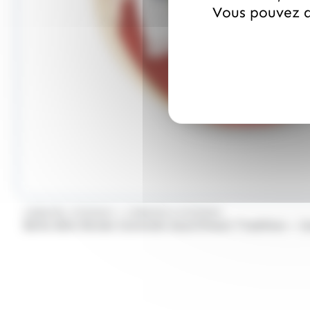
Vous pouvez a
/
CARAMEL D'ISIGNY
CARAMELS D'ISIGNY
Boîte Bois Ronde Caramels Assortiment Tradition – C