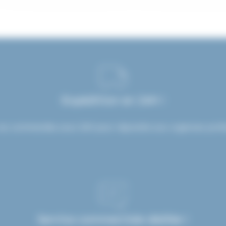
Expédition en 24H !
os commandes sous 24H pour répondre aux urgences profes
Service commerciale dédiée !