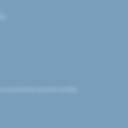
.
els.
nos partenaires bancaires certifiés.