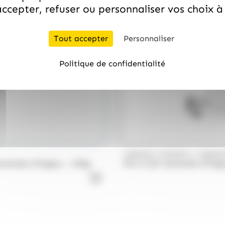
ccepter, refuser ou personnaliser vos choix 
Tout accepter
Personnaliser
Politique de confidentialité
/
CARAMEL D'ISIGNY
CARAME
aramels d’Isigny – 150g
Pot à lait Caramels d'Isig