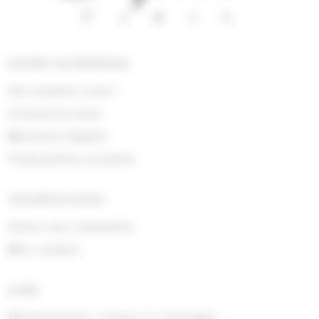
NOTRE ENTREPRISE
Qui sommes nous !
Contactez-nous
Mentions légales
Composition produits
INFORMATIONS
Suivre ma commande
Mon compte
AIDE
Rétractations, retours et échanges