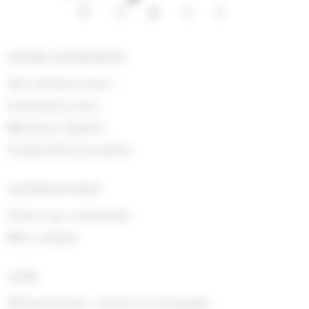
NOTRE ENTREPRISE
Qui sommes nous !
Contactez-nous
Mentions légales
Composition produits
INFORMATIONS
Suivre ma commande
Mon compte
AIDE
Rétractations, retours et échanges