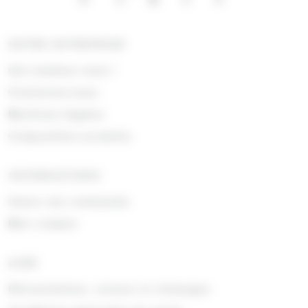
NOTRE ENTREPRISE
Qui sommes nous !
Contactez-nous
Mentions légales
Composition produits
INFORMATIONS
Suivre ma commande
Mon compte
AIDE
Rétractations, retours et échanges