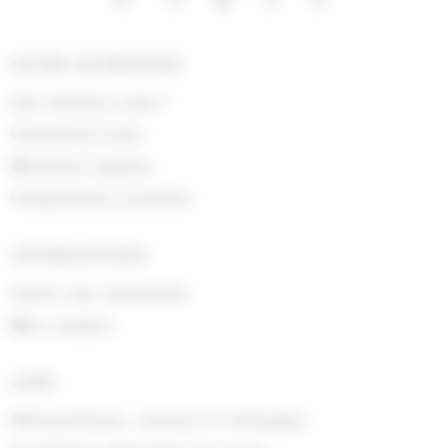
NOTRE ENTREPRISE
Qui sommes nous !
Contactez-nous
Mentions légales
Composition produits
INFORMATIONS
Suivre ma commande
Mon compte
AIDE
Rétractations, retours et échanges