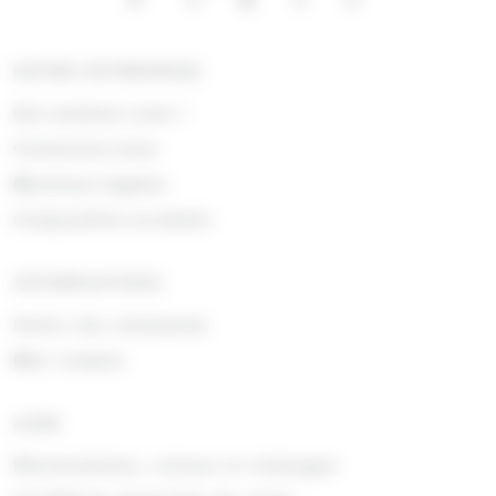
NOTRE ENTREPRISE
Qui sommes nous !
Contactez-nous
Mentions légales
Composition produits
INFORMATIONS
Suivre ma commande
Mon compte
AIDE
Rétractations, retours et échanges