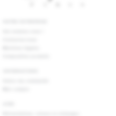
NOTRE ENTREPRISE
Qui sommes nous !
Contactez-nous
Mentions légales
Composition produits
INFORMATIONS
Suivre ma commande
Mon compte
AIDE
Rétractations, retours et échanges