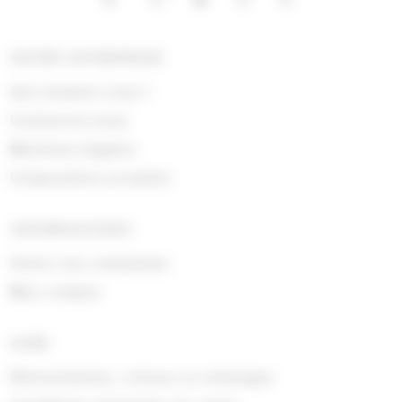
NOTRE ENTREPRISE
Qui sommes nous !
Contactez-nous
Mentions légales
Composition produits
INFORMATIONS
Suivre ma commande
Mon compte
AIDE
Rétractations, retours et échanges