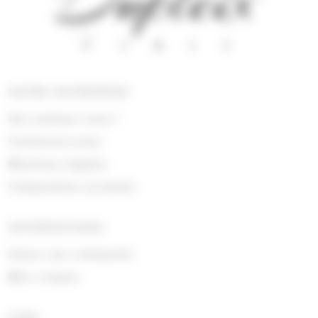
(1)
(8)
Yushan
Zed Candy
NOTRE ENTREPRISE
Qui sommes nous !
Contactez-nous
Mentions légales
Composition produits
INFORMATIONS
Suivre ma commande
Mon compte
AIDE